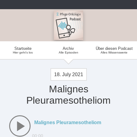
Startseite
Archiv
Über diesen Podcast
Hier geht's los
Alle Episoden
Alles Wissenswerte
18. July 2021
Malignes
Pleuramesotheliom
Malignes Pleuramesotheliom
00:00