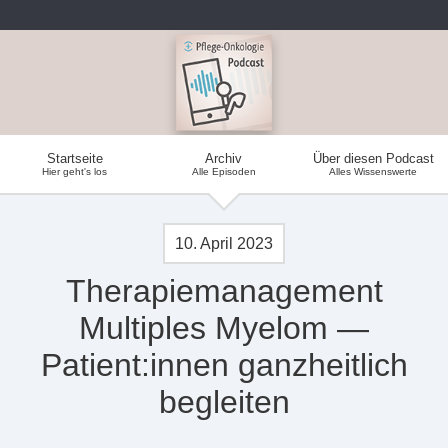
Startseite
Archiv
Über diesen Podcast
Hier geht's los
Alle Episoden
Alles Wissenswerte
10. April 2023
Therapiemanagement
Multiples Myelom —
Patient:innen ganzheitlich
begleiten